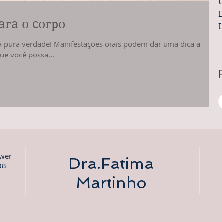
D
para o corpo
 a pura verdade! Manifestações orais podem dar uma dica a
ue você possa...
ower
Dra.Fatima
08
Martinho