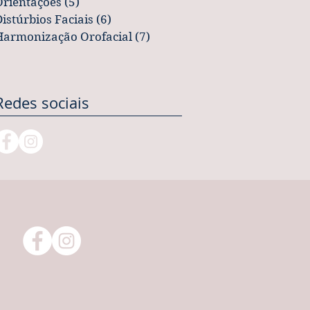
Orientações
(5)
5 posts
istúrbios Faciais
(6)
6 posts
Harmonização Orofacial
(7)
7 posts
Redes sociais