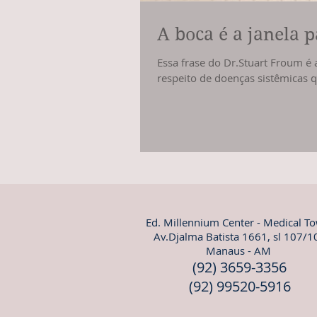
A boca é a janela 
Essa frase do Dr.Stuart Froum é
respeito de doenças sistêmicas q
Ed. Millennium Center - Medical T
Av.Djalma Batista 1661, sl 107/1
Manaus - AM
(92) 3659-3356
(92) 99520-5916