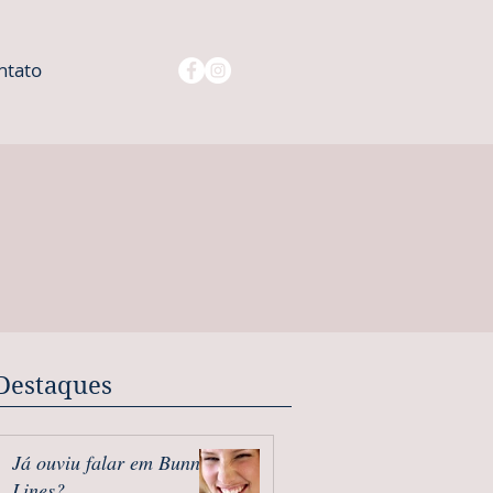
ntato
Destaques
Já ouviu falar em Bunny
Lines?